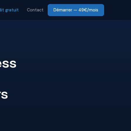
it gratuit
Contact
Démarrer — 49€/mois
ess
rs