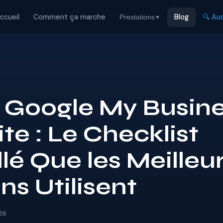
ccueil
Comment ça marche
Blog
🔍 Aud
Prestations
▼
 Google My Busin
te : Le Checklist
llé Que les Meilleu
ns Utilisent
26